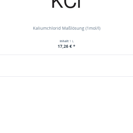
Kaliumchlorid Maßlösung (1mol/l)
Inhalt
1 L
17,26 € *