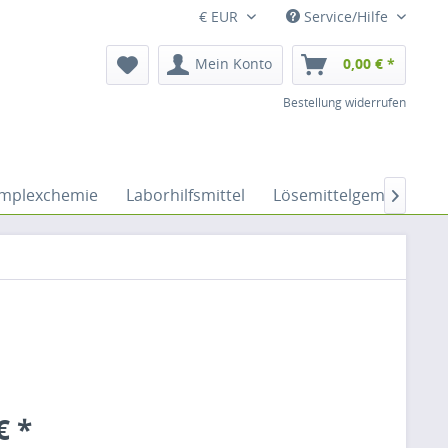
€ EUR
Service/Hilfe
Mein Konto
0,00 € *
Bestellung widerrufen
mplexchemie
Laborhilfsmittel
Lösemittelgemische

€ *