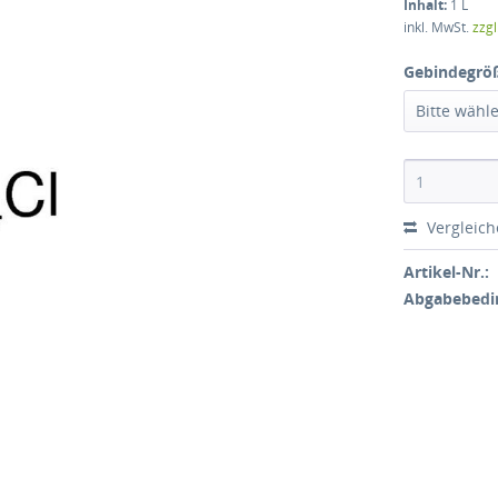
Inhalt:
1 L
inkl. MwSt.
zzg
Gebindegrö
Bitte wähl
Vergleic
Artikel-Nr.:
Abgabebedi