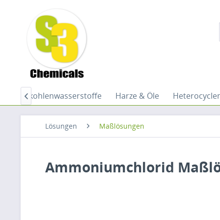
Halogenkohlenwasserstoffe
Harze & Öle
Heterocycle

Lösungen
Maßlösungen
Ammoniumchlorid Maßlös