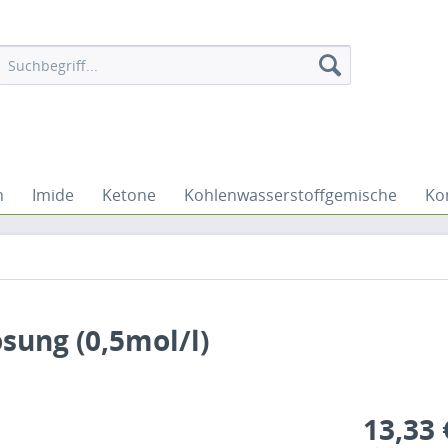
n
Imide
Ketone
Kohlenwasserstoffgemische
Ko
ung (0,5mol/l)
13,33 