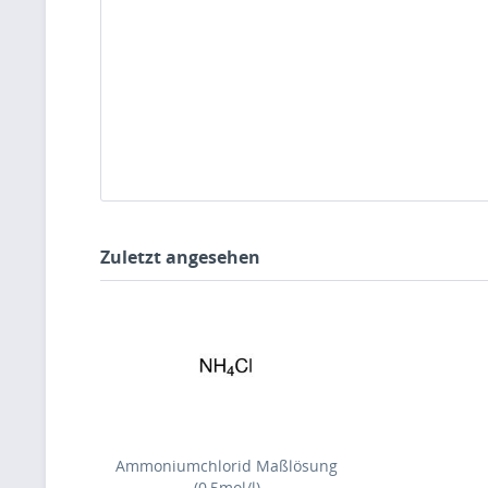
Zuletzt angesehen
Ammoniumchlorid Maßlösung
(0,5mol/l)