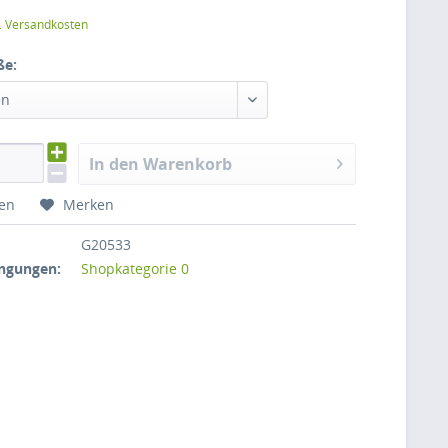
l. Versandkosten
ße:
en
In den Warenkorb
hen
Merken
G20533
ngungen:
Shopkategorie 0