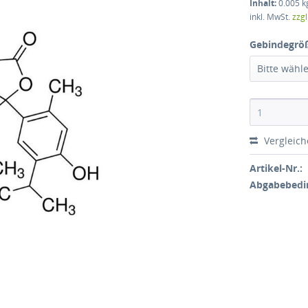
Inhalt:
0.005 kg
inkl. MwSt.
zzg
Gebindegrö
Bitte wähl
Vergleic
Artikel-Nr.:
Abgabebedi