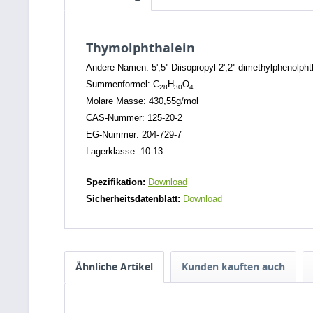
Thymolphthalein
Andere Namen: 5',5''-Diisopropyl-2',2''-dimethylphenolpht
Summenformel: C
H
O
28
30
4
Molare Masse: 430,55g/mol
CAS-Nummer: 125-20-2
EG-Nummer: 204-729-7
Lagerklasse: 10-13
Spezifikation:
Download
Sicherheitsdatenblatt:
Download
Ähnliche Artikel
Kunden kauften auch