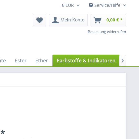
€ EUR
Service/Hilfe
Mein Konto
0,00 € *
Bestellung widerrufen
nte
Ester
Ether
Farbstoffe & Indikatoren
Halog

 *