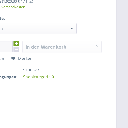
 (1.923,80 € * / 1 kg)
l. Versandkosten
ße:
en
In den Warenkorb
hen
Merken
S100573
ngungen:
Shopkategorie 0