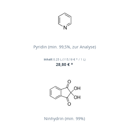
Pyridin (min. 99,5%, zur Analyse)
Inhalt
0.25 L
(115,19 € * / 1 L)
28,80 € *
Ninhydrin (min. 99%)