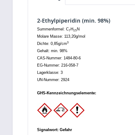
2-Ethylpiperidin (min. 98%)
Summenformel: C
H
N
7
15
Molare Masse: 113,20g/mol
3
Dichte: 0,85g/cm
Gehalt: min. 98%
CAS-Nummer: 1484-80-6
EG-Nummer: 216-058-7
Lagerklasse: 3
UN-Nummer: 2924
GHS-Kennzeichnungselemente:
Signalwort: Gefahr