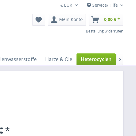
€ EUR
Service/Hilfe
Mein Konto
0,00 € *
Bestellung widerrufen
lenwasserstoffe
Harze & Öle
Heterocyclen
Imide

€ *