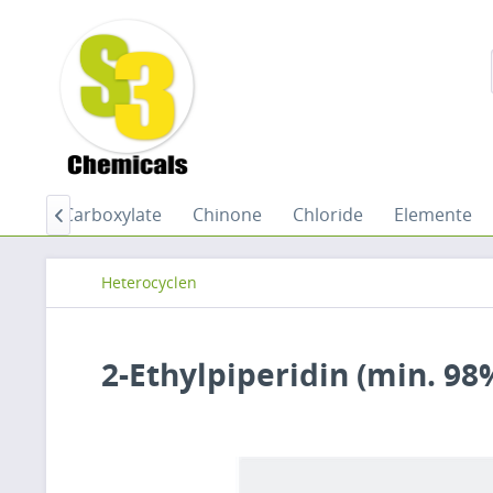
bide
Carboxylate
Chinone
Chloride
Elemente

Heterocyclen
2-Ethylpiperidin (min. 98