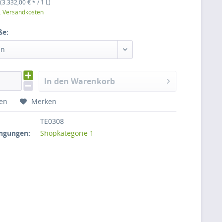
(3.332,00 € * / 1 L)
l. Versandkosten
ße:
en
In den Warenkorb
hen
Merken
TE0308
ngungen:
Shopkategorie 1