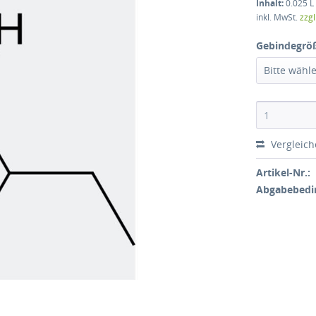
Inhalt:
0.025 L 
inkl. MwSt.
zzg
Gebindegrö
Bitte wähl
Vergleic
Artikel-Nr.:
Abgabebedi