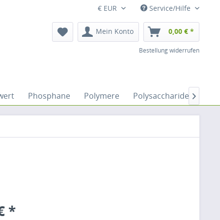
€ EUR
Service/Hilfe
Mein Konto
0,00 € *
Bestellung widerrufen
wert
Phosphane
Polymere
Polysaccharide
Sacc

€ *