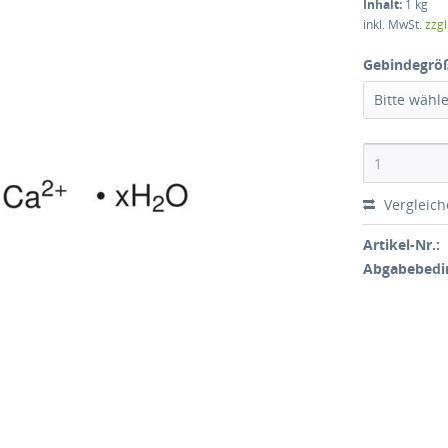
Inhalt:
1 kg
inkl. MwSt.
zzg
Gebindegrö
Bitte wähl
Vergleic
Artikel-Nr.:
Abgabebedi