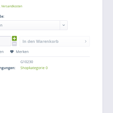
l. Versandkosten
ße:
en
In den Warenkorb
hen
Merken
G10230
ngungen:
Shopkategorie 0