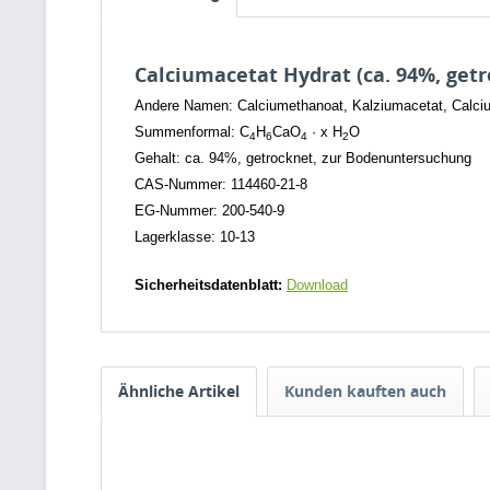
Calciumacetat Hydrat (ca. 94%, get
Andere Namen: Calciumethanoat, Kalziumacetat, Calci
Summenformal: C
H
CaO
· x H
O
4
6
4
2
Gehalt: ca. 94%, getrocknet, zur Bodenuntersuchung
CAS-Nummer: 114460-21-8
EG-Nummer: 200-540-9
Lagerklasse: 10-13
Sicherheitsdatenblatt:
Download
Ähnliche Artikel
Kunden kauften auch