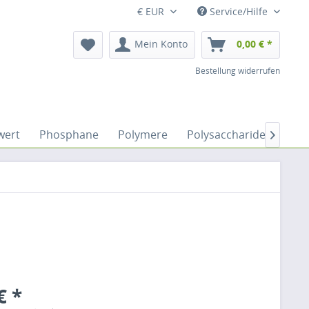
€ EUR
Service/Hilfe
Mein Konto
0,00 € *
Bestellung widerrufen
wert
Phosphane
Polymere
Polysaccharide
Sacc

€ *