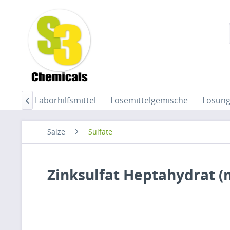
hemie
Laborhilfsmittel
Lösemittelgemische
Lösun

Salze
Sulfate
Zinksulfat Heptahydrat (m