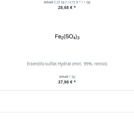
Inhalt
0.25 kg
(114,72 € * / 1 kg)
28,68 € *
Eisen(III)-sulfat Hydrat (min. 99%, reinst)
Inhalt
1 kg
37,96 € *