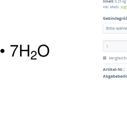
Inhalt:
0.25 kg 
inkl. MwSt.
zzg
Gebindegrö
Bitte wähl
Vergleic
Artikel-Nr.:
Abgabebedi