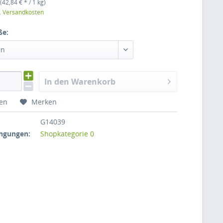
(42,84 € * / 1 kg)
l. Versandkosten
ße:
en
In den Warenkorb
hen
Merken
G14039
ngungen:
Shopkategorie 0