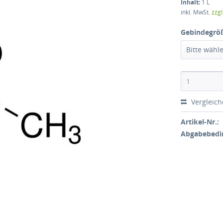
Inhalt:
1 L
inkl. MwSt.
zzg
Gebindegrö
Bitte wähl
Vergleic
Artikel-Nr.:
Abgabebedi