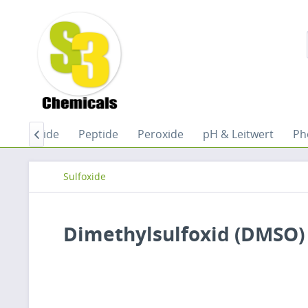
ile
Oxide
Peptide
Peroxide
pH & Leitwert
Ph

Sulfoxide
Dimethylsulfoxid (DMSO) 