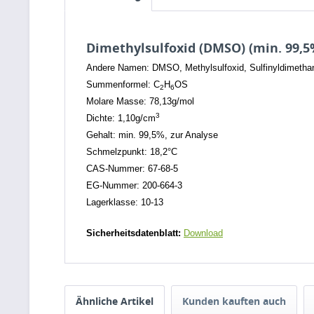
Dimethylsulfoxid (DMSO) (min. 99,5
Andere Namen: DMSO, Methylsulfoxid, Sulfinyldimetha
Summenformel: C
H
OS
2
6
Molare Masse: 78,13g/mol
3
Dichte: 1,10g/cm
Gehalt: min. 99,5%, zur Analyse
Schmelzpunkt: 18,2°C
CAS-Nummer: 67-68-5
EG-Nummer: 200-664-3
Lagerklasse: 10-13
Sicherheitsdatenblatt:
Download
Ähnliche Artikel
Kunden kauften auch