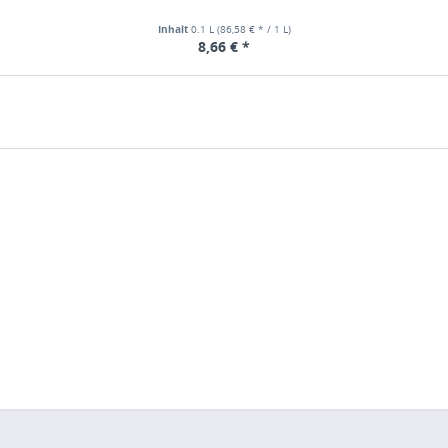
Inhalt
0.1 L
(86,58 € * / 1 L)
8,66 € *