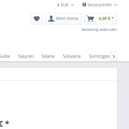
€ EUR
Service/Hilfe
Mein Konto
0,00 € *
Bestellung widerrufen
Salze
Säuren
Silane
Siloxane
Sonstiges
Sulf

€ *