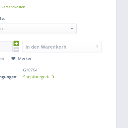
l. Versandkosten
ße:
en
In den Warenkorb
hen
Merken
G10764
ngungen:
Shopkategorie 0