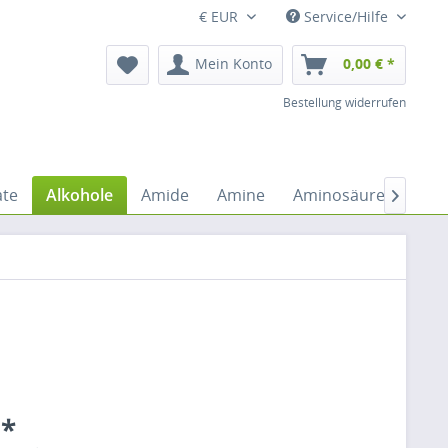
€ EUR
Service/Hilfe
Mein Konto
0,00 € *
Bestellung widerrufen
ate
Alkohole
Amide
Amine
Aminosäuren
An

 *