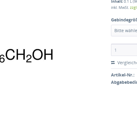
Inhalt:
0.1 L (9
inkl. MwSt.
zzg
Gebindegrö
Bitte wähl
Vergleic
Artikel-Nr.:
Abgabebedi