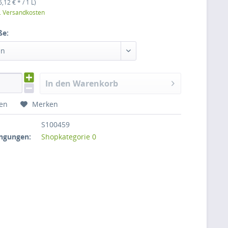
6,12 € * / 1 L)
l. Versandkosten
ße:
en
In den Warenkorb
hen
Merken
S100459
ngungen:
Shopkategorie 0