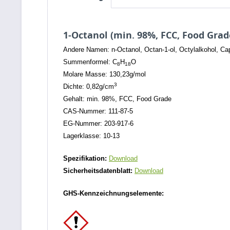
1-Octanol (min. 98%, FCC, Food Grad
Andere Namen: n-Octanol, Octan-1-ol, Octylalkohol, Cap
Summenformel: C
H
O
8
18
Molare Masse: 130,23g/mol
3
Dichte: 0,82g/cm
Gehalt: min. 98%, FCC, Food Grade
CAS-Nummer: 111-87-5
EG-Nummer: 203-917-6
Lagerklasse: 10-13
Spezifikation:
Download
Sicherheitsdatenblatt:
Download
GHS-Kennzeichnungselemente: