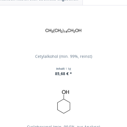
Cetylalkohol (min. 99%, reinst)
Inhalt
1 kg
85,68 € *
Cyclohexanol (min. 99,5%, zur Analyse)