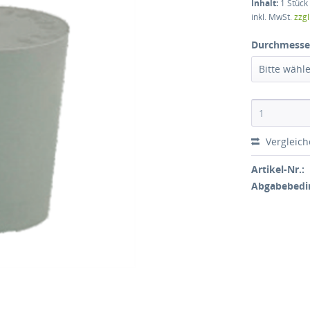
Inhalt:
1 Stück
inkl. MwSt.
zzg
Durchmesse
Bitte wähl
Vergleic
Artikel-Nr.:
Abgabebedi