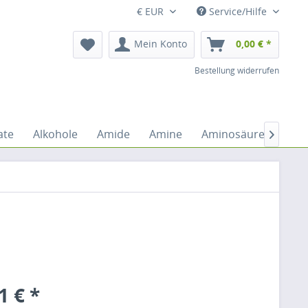
€ EUR
Service/Hilfe
Mein Konto
0,00 € *
Bestellung widerrufen
ate
Alkohole
Amide
Amine
Aminosäuren
An

1 € *