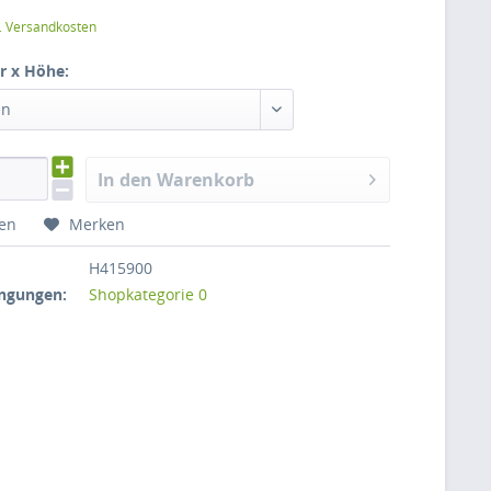
l. Versandkosten
r x Höhe:
en
In den Warenkorb
hen
Merken
H415900
ngungen:
Shopkategorie 0