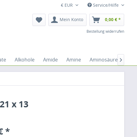
€ EUR
Service/Hilfe
Mein Konto
0,00 € *
Bestellung widerrufen
ate
Alkohole
Amide
Amine
Aminosäuren
An

21 x 13
€ *