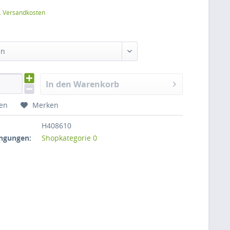
l. Versandkosten
en
In den Warenkorb
hen
Merken
H408610
ngungen:
Shopkategorie 0