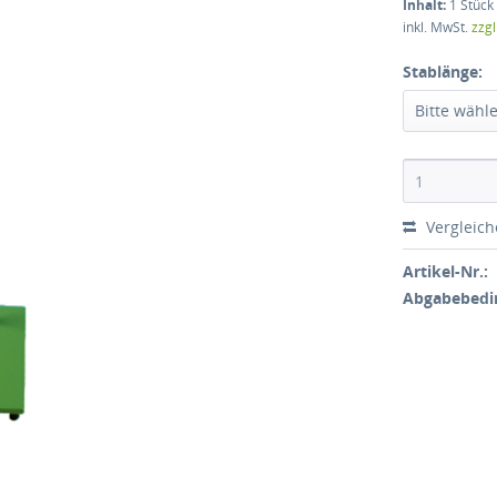
Inhalt:
1 Stück
inkl. MwSt.
zzg
Stablänge:
Bitte wähl
Vergleic
Artikel-Nr.:
Abgabebedi