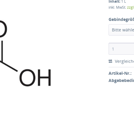
Inhalt:
1 L
inkl. MwSt.
zzg
Gebindegrö
Bitte wähl
Vergleic
Artikel-Nr.:
Abgabebedi