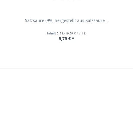
Salzsäure (9%, hergestellt aus Salzsäure...
Inhalt
0.5 L
(19,59 € * / 1 L)
9,79 € *