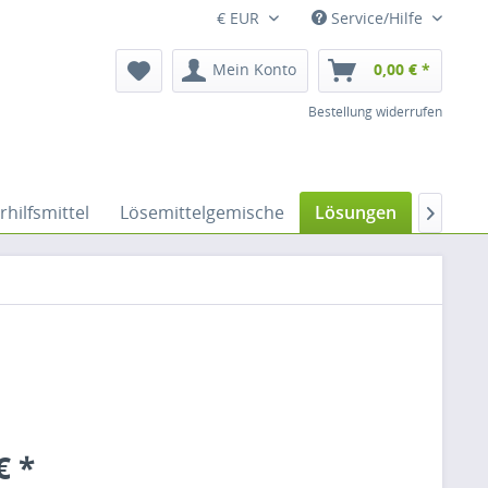
€ EUR
Service/Hilfe
Mein Konto
0,00 € *
Bestellung widerrufen
rhilfsmittel
Lösemittelgemische
Lösungen
Nitrile

€ *