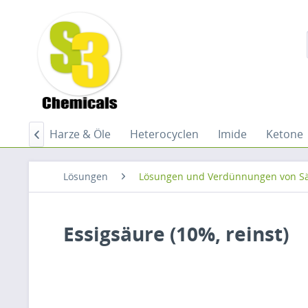
stoffe
Harze & Öle
Heterocyclen
Imide
Ketone

Lösungen
Lösungen und Verdünnungen von S
Essigsäure (10%, reinst)