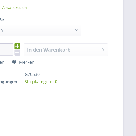
l. Versandkosten
ße:
en
In den Warenkorb
hen
Merken
G20530
ngungen:
Shopkategorie 0