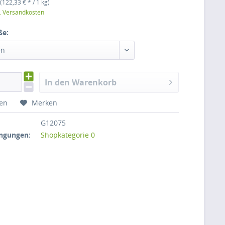
(122,33 € * / 1 kg)
l. Versandkosten
ße:
en
In den Warenkorb
hen
Merken
G12075
ngungen:
Shopkategorie 0