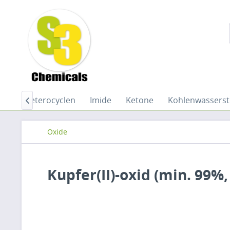
Öle
Heterocyclen
Imide
Ketone
Kohlenwasserst

Oxide
Kupfer(II)-oxid (min. 99%,