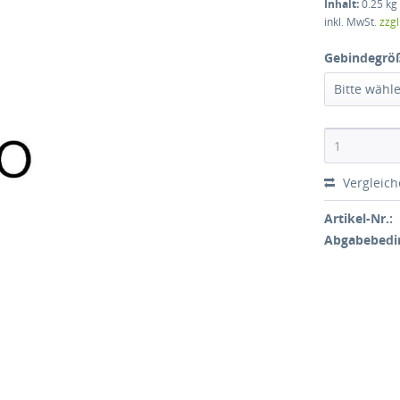
Inhalt:
0.25 kg 
inkl. MwSt.
zzg
Gebindegrö
Bitte wähl
Vergleic
Artikel-Nr.:
Abgabebedi