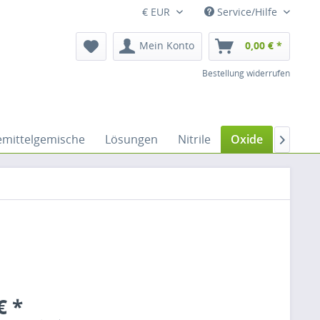
€ EUR
Service/Hilfe
Mein Konto
0,00 € *
Bestellung widerrufen
emittelgemische
Lösungen
Nitrile
Oxide
Peptid

€ *