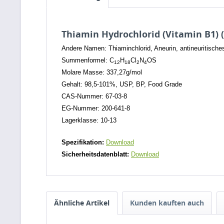
Thiamin Hydrochlorid (Vitamin B1) (
Andere Namen: Thiaminchlorid, Aneurin, antineuritisches
Summenformel: C
H
Cl
N
OS
12
18
2
4
Molare Masse: 337,27g/mol
Gehalt:
98,5-101%, USP, BP, F
ood Grade
CAS-Nummer: 67-03-8
EG-Nummer: 200-641-8
Lagerklasse: 10-13
Spezifikation:
Download
Sicherheitsdatenblatt:
Download
Ähnliche Artikel
Kunden kauften auch