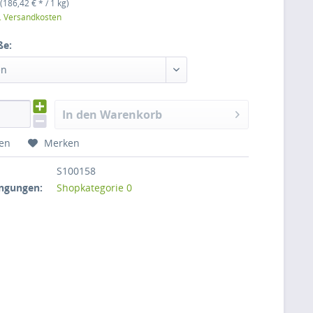
(186,42 € * / 1 kg)
l. Versandkosten
ße:
en
In den Warenkorb
hen
Merken
S100158
ngungen:
Shopkategorie 0