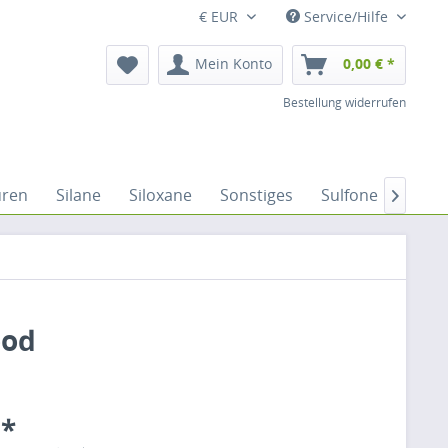
€ EUR
Service/Hilfe
Mein Konto
0,00 € *
Bestellung widerrufen
uren
Silane
Siloxane
Sonstiges
Sulfone
Sulfo

ood
 *