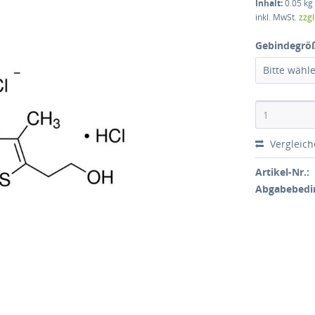
Inhalt:
0.05 kg 
inkl. MwSt.
zzg
Gebindegrö
Bitte wähl
Vergleic
Artikel-Nr.:
Abgabebedi