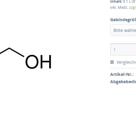
Inhalt:
0.1 L (8
inkl. MwSt.
zzg
Gebindegrö
Bitte wähl
Vergleic
Artikel-Nr.:
Abgabebedi