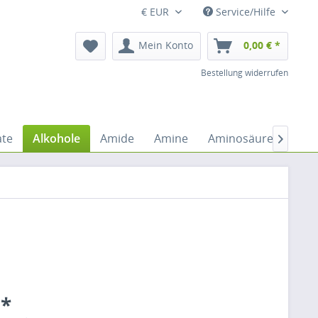
€ EUR
Service/Hilfe
Mein Konto
0,00 € *
Bestellung widerrufen
ate
Alkohole
Amide
Amine
Aminosäuren
An

 *