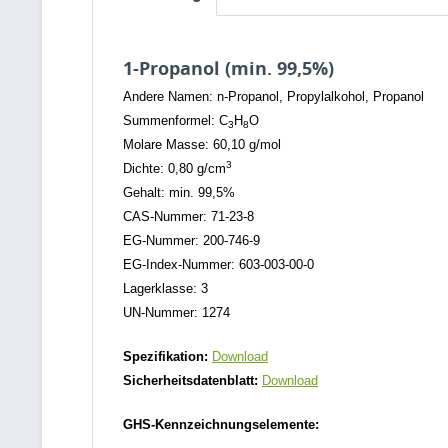
1-Propanol (min. 99,5%)
Andere Namen: n-Propanol, Propylalkohol, Propanol
Summenformel: C
H
O
3
8
Molare Masse: 60,10 g/mol
3
Dichte: 0,80 g/cm
Gehalt: min. 99,5%
CAS-Nummer: 71-23-8
EG-Nummer: 200-746-9
EG-Index-Nummer: 603-003-00-0
Lagerklasse: 3
UN-Nummer: 1274
Spezifikation:
Download
Sicherheitsdatenblatt:
Download
GHS-Kennzeichnungselemente: