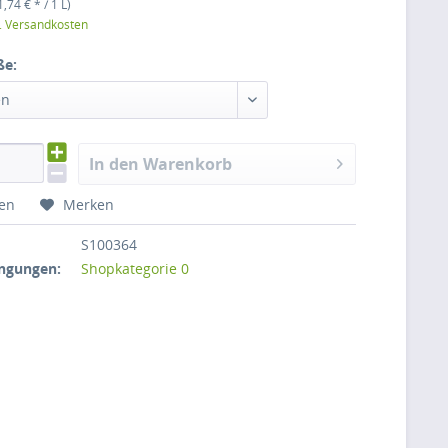
1,74 € * / 1 L)
l. Versandkosten
ße:
en
In den Warenkorb
hen
Merken
S100364
ngungen:
Shopkategorie 0