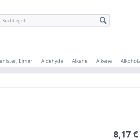
anister, Eimer
Aldehyde
Alkane
Alkene
Alkohol
8,17 €