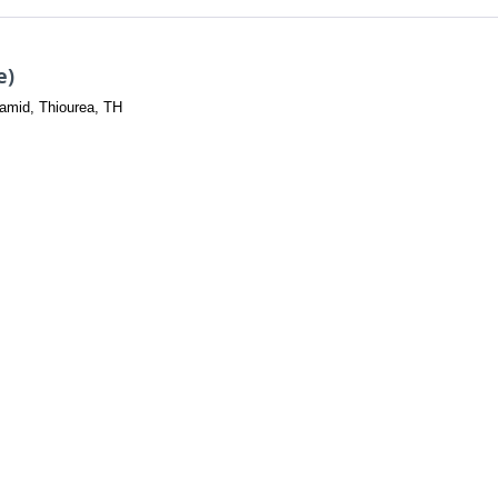
e)
amid, Thiourea, TH