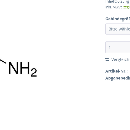
Inhalt:
0.25 kg 
inkl. MwSt.
zzg
Gebindegrö
Bitte wähl
Vergleic
Artikel-Nr.:
Abgabebedi