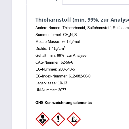
Thioharnstoff (min. 99%, zur Analys
Andere Namen: Thiocarbamid, Sulfoharnstoff, Sulfocarb
Summenformel: CH
N
S
4
2
Molare Masse: 76,12g/mol
3
Dichte: 1,41g/cm
Gehalt: min. 99%, zur Analyse
CAS-Nummer: 62-56-6
EG-Nummer: 200-543-5
EG-Index-Nummer: 612-082-00-0
Lagerklasse: 10-13
UN-Nummer: 3077
GHS-Kennzeichnungselemente: