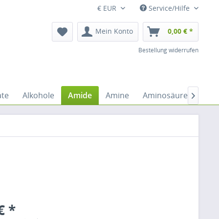
€ EUR
Service/Hilfe
Mein Konto
0,00 € *
Bestellung widerrufen
ate
Alkohole
Amide
Amine
Aminosäuren
Anh

€ *