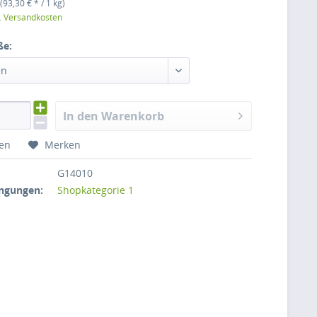
(93,30 € * / 1 kg)
l. Versandkosten
ße:
en
In den Warenkorb
hen
Merken
G14010
ngungen:
Shopkategorie 1