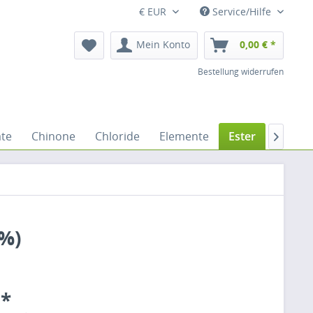
€ EUR
Service/Hilfe
Mein Konto
0,00 € *
Bestellung widerrufen
ate
Chinone
Chloride
Elemente
Ester
Ether

9%)
 *