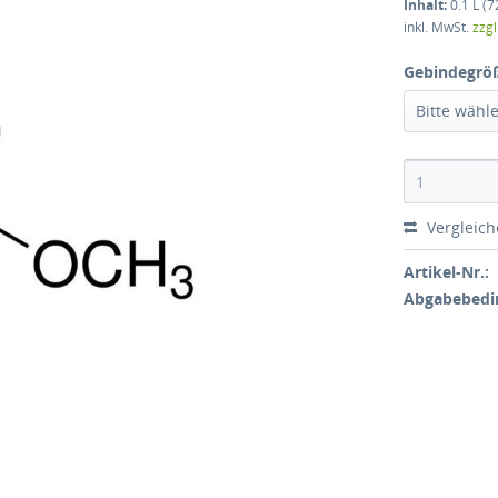
Inhalt:
0.1 L (7
inkl. MwSt.
zzg
Gebindegrö
Bitte wähl
Vergleic
Artikel-Nr.:
Abgabebedi