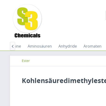
de
Amine
Aminosäuren
Anhydride
Aromaten

Ester
Kohlensäuredimethyleste