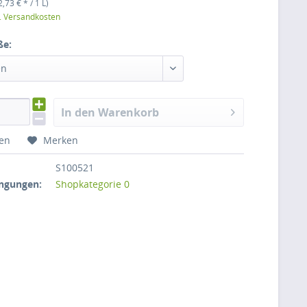
2,73 € * / 1 L)
l. Versandkosten
ße:
en
In den Warenkorb
hen
Merken
S100521
ngungen:
Shopkategorie 0