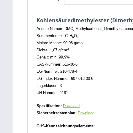
Kohlensäuredimethylester (Dimethy
Andere Namen: DMC, Methylcarbonat, Dimethylcarbona
Summenformel: C
H
O
3
6
3
Molare Masse: 90,08 g/mol
3
Dichte: 1,07 g/cm
Gehalt: min. 99,9%
CAS-Nummer: 616-38-6
EG-Nummer: 210-478-4
EG-Index-Nummer: 607-013-00-6
Lagerklasse: 3
UN-Nummer: 1161
Spezifikation:
Download
Sicherheitsdatenblatt:
Download
GHS-Kennzeichnungselemente: