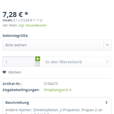
7,28 € *
Inhalt:
0.1 L (72,83 € * / 1 L)
inkl. MwSt.
zzgl. Versandkosten
Gebindegröße:
Bitte wählen
In den Warenkorb
Merken
Artikel-Nr.:
S100475
Abgabebedingungen:
Shopkategorie 4
Beschreibung
Andere Namen: Dimethylketon, 2-Propanon, Propan-2-on