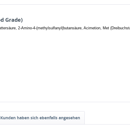
od Grade)
tersäure, 2-Amino-4-(methylsulfanyl(butansäure, Acimetion, Met (Dreibuchs
Kunden haben sich ebenfalls angesehen