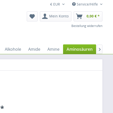
€ EUR
Service/Hilfe
Mein Konto
0,00 € *
Bestellung widerrufen
Alkohole
Amide
Amine
Aminosäuren
Anhydr

 *