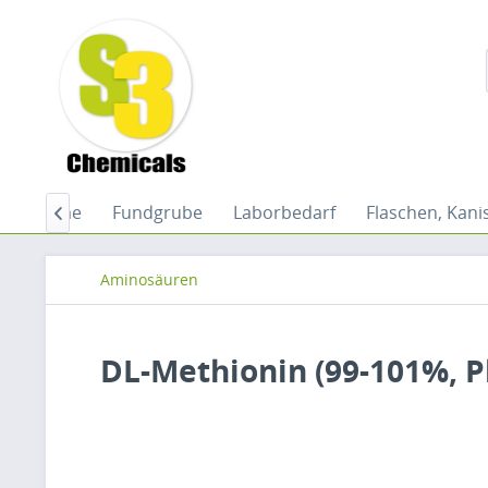
Home
Fundgrube
Laborbedarf
Flaschen, Kani

Aminosäuren
DL-Methionin (99-101%, Ph