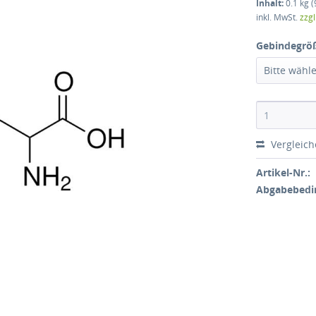
Inhalt:
0.1 kg (
inkl. MwSt.
zzg
Gebindegrö
Bitte wähl
Vergleic
Artikel-Nr.:
Abgabebedi