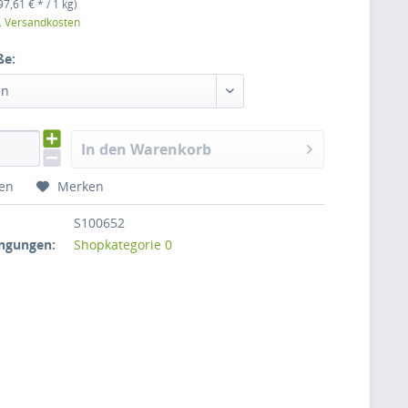
97,61 € * / 1 kg)
l. Versandkosten
ße:
en
In den Warenkorb
hen
Merken
S100652
ngungen:
Shopkategorie 0