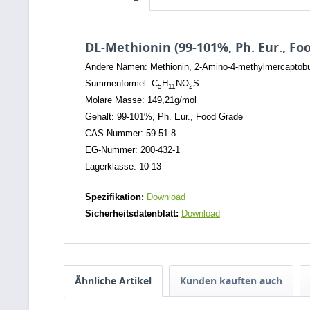
DL-Methionin (99-101%, Ph. Eur., Fo
Andere Namen: Methionin, 2-Amino-4-methylmercaptobut
Summenformel: C
H
NO
S
5
11
2
Molare Masse: 149,21g/mol
Gehalt: 99-101%, Ph. Eur., Food Grade
CAS-Nummer: 59-51-8
EG-Nummer: 200-432-1
Lagerklasse: 10-13
Spezifikation:
Download
Sicherheitsdatenblatt:
Download
Ähnliche Artikel
Kunden kauften auch