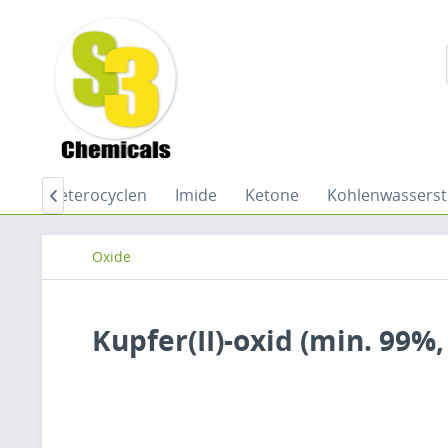
Öle
Heterocyclen
Imide
Ketone
Kohlenwasserst

Oxide
Kupfer(II)-oxid (min. 99%,