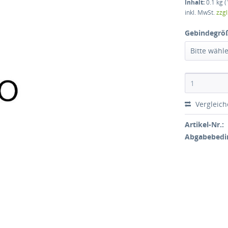
Inhalt:
0.1 kg (
inkl. MwSt.
zzg
Gebindegrö
Bitte wähl
Vergleic
Artikel-Nr.:
Abgabebedi