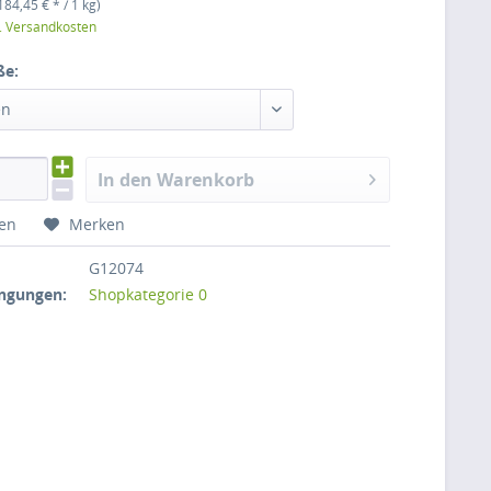
184,45 € * / 1 kg)
l. Versandkosten
ße:
en
In den Warenkorb
hen
Merken
G12074
ngungen:
Shopkategorie 0