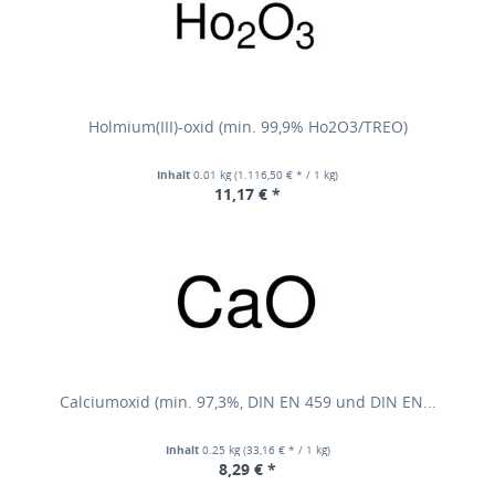
Holmium(III)-oxid (min. 99,9% Ho2O3/TREO)
Inhalt
0.01 kg
(1.116,50 € * / 1 kg)
11,17 € *
Calciumoxid (min. 97,3%, DIN EN 459 und DIN EN...
Inhalt
0.25 kg
(33,16 € * / 1 kg)
8,29 € *