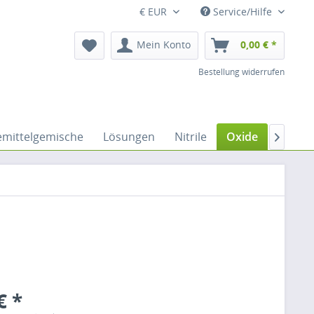
€ EUR
Service/Hilfe
Mein Konto
0,00 € *
Bestellung widerrufen
emittelgemische
Lösungen
Nitrile
Oxide
Peptid

€ *