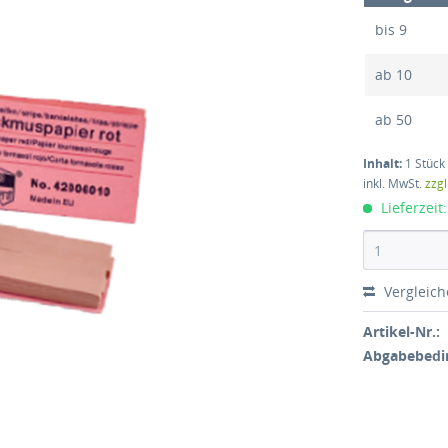
bis
9
ab
10
ab
50
Inhalt:
1 Stück
inkl. MwSt.
zzg
Lieferzeit
Vergleic
Artikel-Nr.:
Abgabebedi