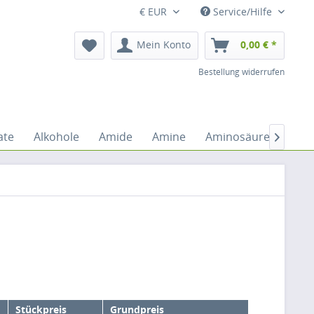
€ EUR
Service/Hilfe
Mein Konto
0,00 € *
Bestellung widerrufen
ate
Alkohole
Amide
Amine
Aminosäuren
An

Stückpreis
Grundpreis