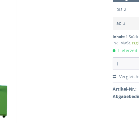
bis
2
ab
3
Inhalt:
1 Stück
inkl. MwSt.
zzg
Lieferzeit
Vergleic
Artikel-Nr.:
Abgabebedi