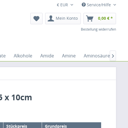
€ EUR
Service/Hilfe
Mein Konto
0,00 € *
Bestellung widerrufen
ate
Alkohole
Amide
Amine
Aminosäuren
An

,5 x 10cm
Stückpreis
Grundpreis