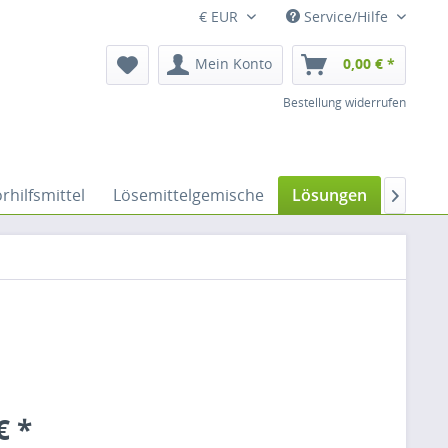
€ EUR
Service/Hilfe
Mein Konto
0,00 € *
Bestellung widerrufen
rhilfsmittel
Lösemittelgemische
Lösungen
Nitrile

€ *