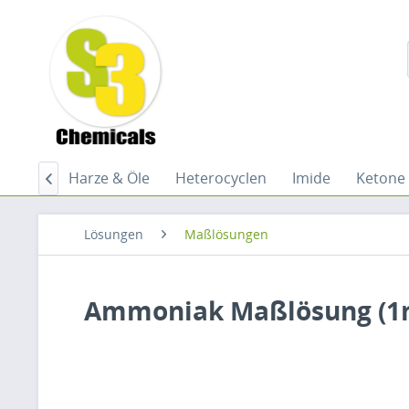
stoffe
Harze & Öle
Heterocyclen
Imide
Ketone

Lösungen
Maßlösungen
Ammoniak Maßlösung (1m