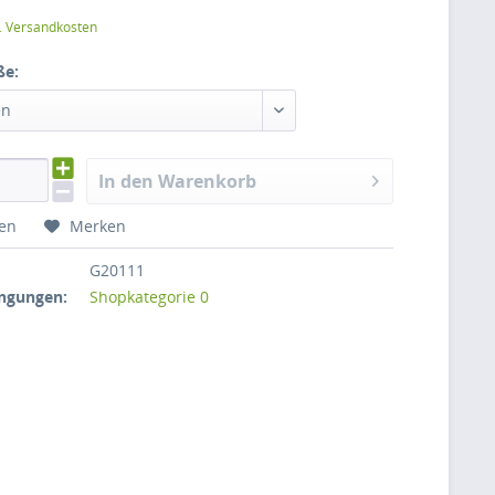
l. Versandkosten
ße:
en
In den Warenkorb
hen
Merken
G20111
ngungen:
Shopkategorie 0