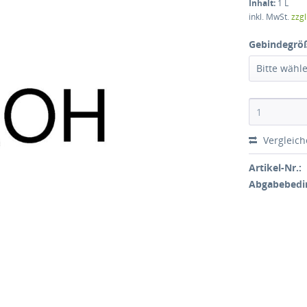
Inhalt:
1 L
inkl. MwSt.
zzg
Gebindegrö
Bitte wähl
Vergleic
Artikel-Nr.:
Abgabebedi