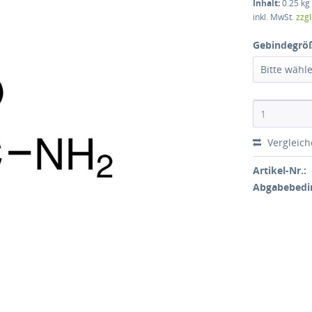
Inhalt:
0.25 kg 
inkl. MwSt.
zzg
Gebindegrö
Bitte wähl
Vergleic
Artikel-Nr.:
Abgabebedi