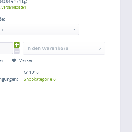
(42,84 € * / 1 kg)
l. Versandkosten
ße:
en
In den Warenkorb
hen
Merken
G11018
ngungen:
Shopkategorie 0