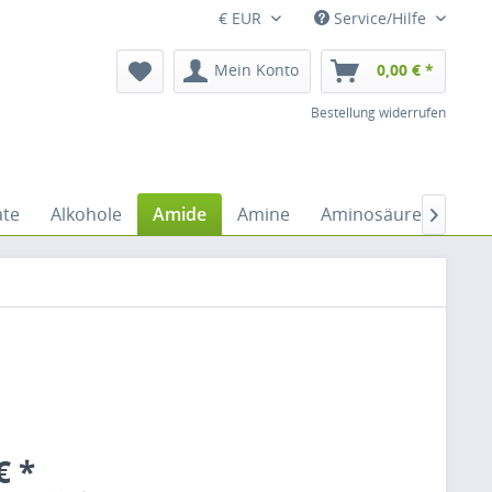
€ EUR
Service/Hilfe
Mein Konto
0,00 € *
Bestellung widerrufen
ate
Alkohole
Amide
Amine
Aminosäuren
Anh

€ *