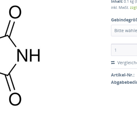
Inhalt:
0.1 kg (
inkl. MwSt.
zzg
Gebindegrö
Bitte wähl
Vergleic
Artikel-Nr.:
Abgabebedi