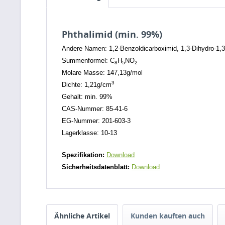
Phthalimid (min. 99%)
Andere Namen: 1,2-Benzoldicarboximid, 1,3-Dihydro-1,3
Summenformel: C
H
NO
8
5
2
Molare Masse: 147,13g/mol
3
Dichte: 1,21g/cm
Gehalt: min. 99%
CAS-Nummer: 85-41-6
EG-Nummer: 201-603-3
Lagerklasse: 10-13
Spezifikation:
Download
Sicherheitsdatenblatt:
Download
Ähnliche Artikel
Kunden kauften auch