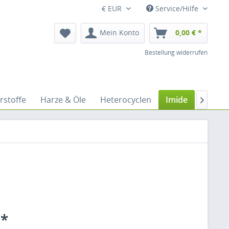
€ EUR
Service/Hilfe
Mein Konto
0,00 € *
Bestellung widerrufen
rstoffe
Harze & Öle
Heterocyclen
Imide
Keton

 *