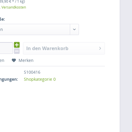
89,90 € * / 1 kg)
l. Versandkosten
ße:
en
In den Warenkorb
hen
Merken
S100416
ngungen:
Shopkategorie 0