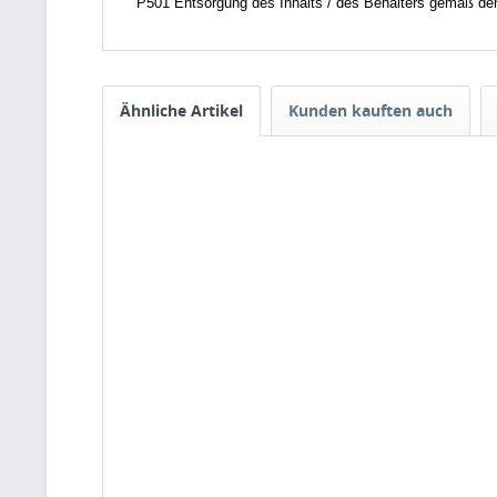
P501 Entsorgung des Inhalts / des Behälters gemäß den ör
Ähnliche Artikel
Kunden kauften auch