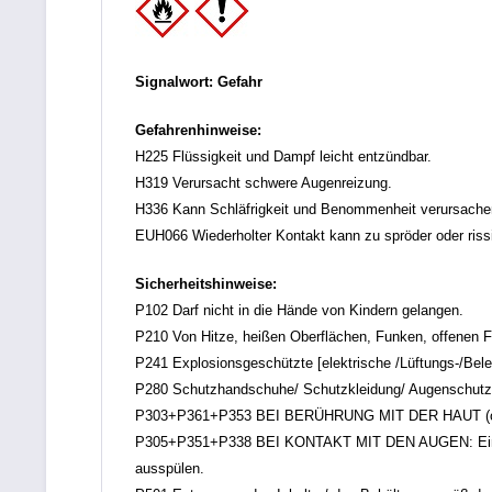
Signalwort: Gefahr
Gefahrenhinweise:
H225 Flüssigkeit und Dampf leicht entzündbar.
H319 Verursacht schwere Augenreizung.
H336 Kann Schläfrigkeit und Benommenheit verursache
EUH066 Wiederholter Kontakt kann zu spröder oder rissi
Sicherheitshinweise:
P102 Darf nicht in die Hände von Kindern gelangen.
P210 Von Hitze, heißen Oberflächen, Funken, offenen F
P241 Explosionsgeschützte [elektrische /Lüftungs-/Bel
P280 Schutzhandschuhe/ Schutzkleidung/ Augenschutz/
P303+P361+P353 BEI BERÜHRUNG MIT DER HAUT (oder de
P305+P351+P338 BEI KONTAKT MIT DEN AUGEN: Einige M
ausspülen.