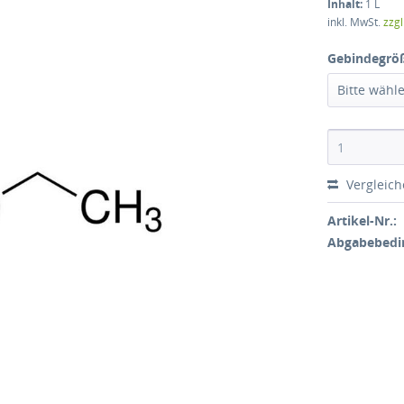
Inhalt:
1 L
inkl. MwSt.
zzg
Gebindegrö
Bitte wähl
Vergleic
Artikel-Nr.:
Abgabebedi