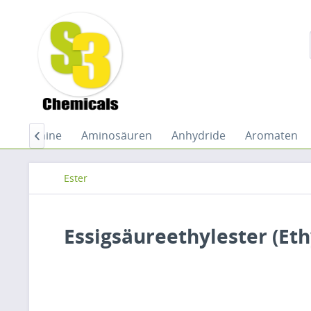
de
Amine
Aminosäuren
Anhydride
Aromaten

Ester
Essigsäureethylester (Eth