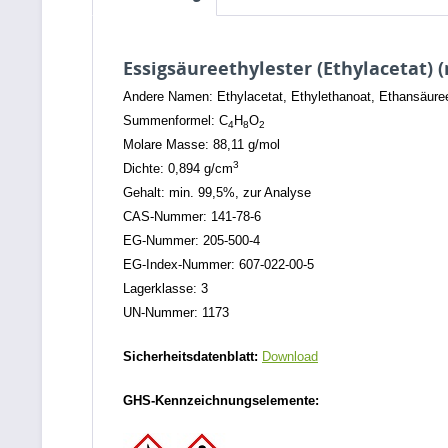
Essigsäureethylester (Ethylacetat) (
Andere Namen: Ethylacetat, Ethylethanoat, Ethansäuree
Summenformel: C
H
O
4
8
2
Molare Masse: 88,11 g/mol
3
Dichte: 0,894 g/cm
Gehalt: min. 99,5%, zur Analyse
CAS-Nummer: 141-78-6
EG-Nummer: 205-500-4
EG-Index-Nummer: 607-022-00-5
Lagerklasse: 3
UN-Nummer: 1173
Sicherheitsdatenblatt:
Download
GHS-Kennzeichnungselemente: