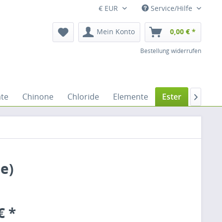
€ EUR
Service/Hilfe
Mein Konto
0,00 € *
Bestellung widerrufen
ate
Chinone
Chloride
Elemente
Ester
Ether

e)
€ *