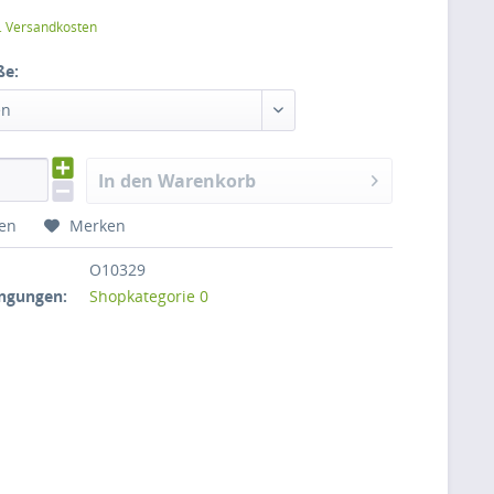
l. Versandkosten
ße:
en
In den Warenkorb
hen
Merken
O10329
ngungen:
Shopkategorie 0