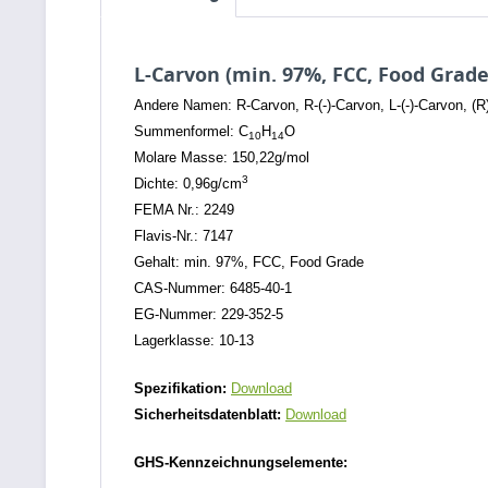
L-Carvon (min. 97%, FCC, Food Grade
Andere Namen: R-Carvon, R-(-)-Carvon, L-(-)-Carvon, (R
Summenformel: C
H
O
10
14
Molare Masse: 150,22g/mol
3
Dichte: 0,96g/cm
FEMA Nr.: 2249
Flavis-Nr.: 7147
Gehalt: min. 97%, FCC, Food Grade
CAS-Nummer: 6485-40-1
EG-Nummer: 229-352-5
Lagerklasse: 10-13
Spezifikation:
Download
Sicherheitsdatenblatt:
Download
GHS-Kennzeichnungselemente: