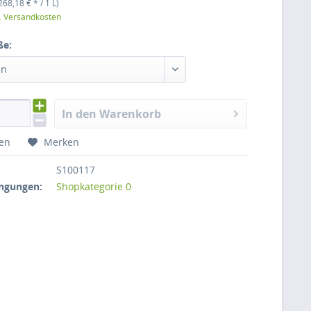
268,18 € * / 1 L)
l. Versandkosten
ße:
en
In den Warenkorb
hen
Merken
S100117
ngungen:
Shopkategorie 0