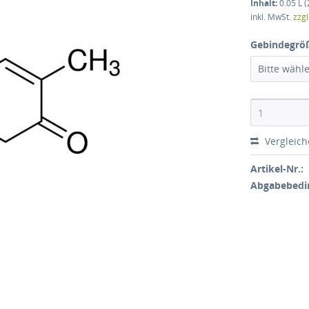
Inhalt:
0.05 L (
inkl. MwSt.
zzg
Gebindegrö
Bitte wähl
Vergleic
Artikel-Nr.:
Abgabebedi